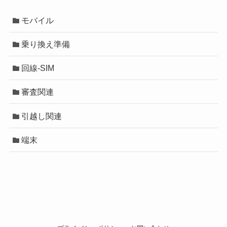
モバイル
乗り換え準備
回線-SIM
審査関連
引越し関連
端末