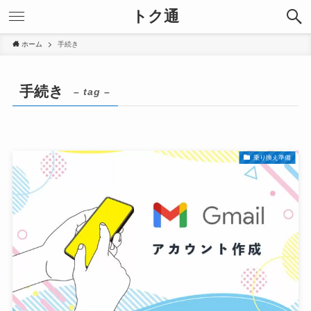
トク通
ホーム
手続き
手続き
– tag –
乗り換え準備